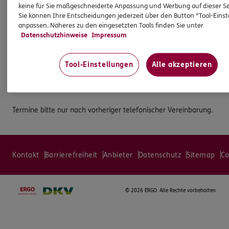
keine für Sie maßgeschneiderte Anpassung und Werbung auf dieser Se
Generalagentur
Sie können Ihre Entscheidungen jederzeit über den Button "Tool-Eins
anpassen. Näheres zu den eingesetzten Tools finden Sie unter
Münchener Str. 19
Datenschutzhinweise
Impressum
85540 Haar
Tel:
089/904755122
Tool-Einstellungen
Alle akzeptieren
Mobil:
0171/4898808
Fax:
089/904755111
Termine bitte nur nach vorheriger telefonischer Vereinbarung.
Kontakt
Barrierefreiheit
Anbieter
Datenschutz
Sitemap
Co
©
2026 ERGO. Alle Rechte vorbehalten.