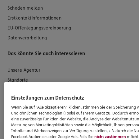
Schaden melden
Erstkontaktinformationen
EU-Offenlegungsvereinbarung
Datenverarbeitung
Das könnte Sie auch interessieren
Unsere Agentur
Standorte
Sponsoring
Einstellungen zum Datenschutz
Kooperationspartner
Wenn Sie auf "Alle akzeptieren" klicken, stimmen Sie der Speicherung 
Schwerpunkte
und ähnlichen Technologien (Tools) auf Ihrem Gerät zu. Dadurch ermö
eine zuverlässige Funktion der Website, die Analyse der Websitenutzun
Messung von Marketingaktivitäten sowie die Möglichkeit, Ihnen persona
ERGO Versicherung Stefan Fritscher
Inhalte und Werbeanzeigen zur Verfügung zu stellen, z.B. durch die N
Facebook Audiences oder Google Ads. Falls Sie
nicht zustimmen
möchten