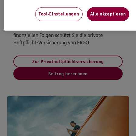
dumm gelaufen hilft nur klug versichert
Was, wenn Sie jemandem versehentlich einen
Tool-Einstellungen
Alle akzeptieren
Schaden zufügen? Dann haften Sie nach dem
Gesetz unbegrenzt – ein Leben lang. Vor den
finanziellen Folgen schützt Sie die private
Haftpflicht-Versicherung von ERGO.
Zur Privathaftpflichtversicherung
Beitrag berechnen