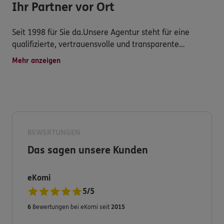
Ihr Partner vor Ort
Seit 1998 für Sie da.Unsere Agentur steht für eine
qualifizierte, vertrauensvolle und transparente
Dienstleistung, mit attraktiven
Mehr anzeigen
Versicherungsprodukten, persönlicher Betreuung,
schneller Schadensregulierung und vielseitigem
Service.
BEWERTUNGEN
Versichern heißt verstehen! Deshalb entwickeln wir
Das sagen unsere Kunden
unser Angebot für Sie immer weiter.
eKomi
Haben Sie dennoch Fragen zu unserem Produkt- und
5
/
5
Serviceangebot?
6
Bewertungen bei eKomi seit
2015